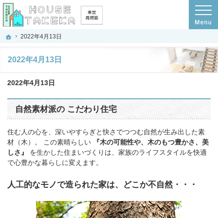
プロの目線からご提案。京都府京都市の注文住宅・新築戸建てを手がける工務店な
京都府京都市の新築・注文住宅・新築戸建てを手がける工務店なら(株)ハウスタケ
ホーム
2022年4月13日
2022年4月13日
2022年4月13日
自然素材派の こだわり住宅
住む人の心を、深いやすらぎと快さでつつむ自然が生み出した素
材（木）。 この素晴らしい
『木の可能性や、木のもつ豊かさ、美
しさ』
を生かした住まいづくりは、家族のライフスタイルを快適
で心豊かな暮らしに変えます。
人工的なモノで造られた家は、どこか不自然・・・