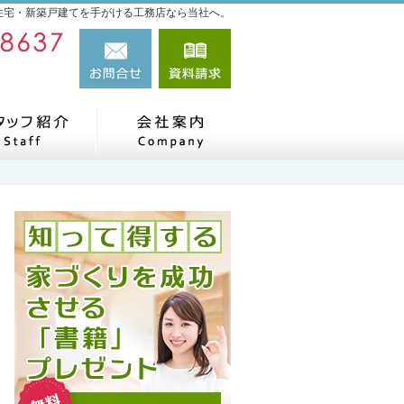
住宅・新築戸建てを手がける工務店なら当社へ。
080-4732-8637（直通）
お問合せ
資料請求
営業時間9:00～18:00 定休日：日・祝日
だね、施工実績
スタッフの紹介
会社案内