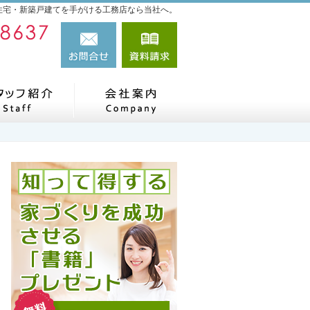
住宅・新築戸建てを手がける工務店なら当社へ。
080-4732-8637（直通）
お問合せ
資料請求
営業時間9:00～18:00 定休日：日・祝日
だね、施工実績
スタッフの紹介
会社案内