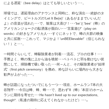
による遅延'（bee delay）はとても珍しいという･･･。
球場では、遅延理由のアナウンスと同時に、粋な演出･･･絶妙のタ
イミングで、ビートルズの'Let It Be(e)'（あるがままでいいんだ
よ）の音楽が流れた･･･で、観客は大喜び！･･･'be'と'bee'（蜂）の
アメリカンジョークの駄洒落が面白い･･･'言葉遊び'（play on
words）の好きなアメリカ人･･･すぐにネットで、蜂の大群の映像
と共に拡散･･･これって、マジかよ！'unBEElievable!'（信じられな
い！）と･･･。
一時間ぐらいして、蜂駆除業者が到着･･･流石、プロの仕事！･･･
手際よく、蜂の塊に上から油を噴射･･･ベトベトに羽を動けない状
態にして、掃除機で吸い取った･･･何～んと、その駆除業者が'始球
式'（first pitch ceremony）を務め、粋な計らいに場内から大きな
歓声が上がった･･･。
蜂が話題になったついでにもう一つ･･･現在、ホームラン7本の大
谷翔平･･･今日は蜂、蜂、蜂･･･で、思わず'8（蜂）'本目'のホーム
ランに期待を寄せた･･･He hasn't lived up to our expectations,
though*.（私達の期待に応えてくれなかったけど）･･･。