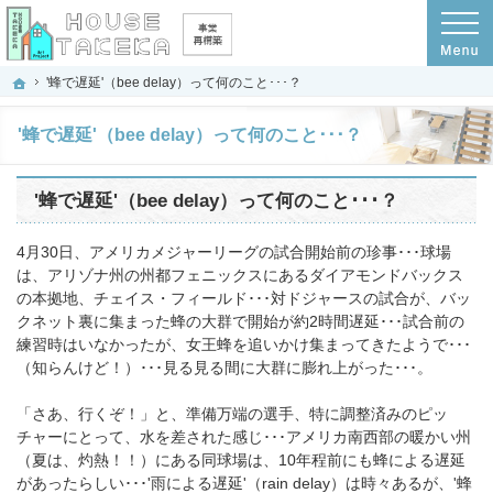
プロの目線からご提案。京都府京都市の注文住宅・新築戸建てを手がける工務店な
京都府京都市の新築・注文住宅・新築戸建てを手がける工務店なら(株)ハウスタケ
ホーム
'蜂で遅延'（bee delay）って何のこと･･･？
'蜂で遅延'（bee delay）って何のこと･･･？
'蜂で遅延'（bee delay）って何のこと･･･？
4月30日、アメリカメジャーリーグの試合開始前の珍事･･･球場
は、アリゾナ州の州都フェニックスにあるダイアモンドバックス
の本拠地、チェイス・フィールド･･･対ドジャースの試合が、バッ
クネット裏に集まった蜂の大群で開始が約2時間遅延･･･試合前の
練習時はいなかったが、女王蜂を追いかけ集まってきたようで･･･
（知らんけど！）･･･見る見る間に大群に膨れ上がった･･･。
「さあ、行くぞ！」と、準備万端の選手、特に調整済みのピッ
チャーにとって、水を差された感じ･･･アメリカ南西部の暖かい州
（夏は、灼熱！！）にある同球場は、10年程前にも蜂による遅延
があったらしい･･･'雨による遅延'（rain delay）は時々あるが、'蜂