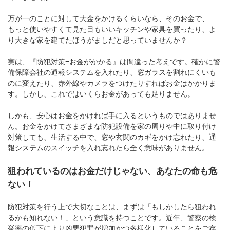
万が一のことに対して大金をかけるくらいなら、そのお金で、
もっと使いやすくて見た目もいいキッチンや家具を買ったり、よ
り大きな家を建てたほうがましだと思っていませんか？
実は、『防犯対策=お金がかかる』は間違った考えです。確かに警
備保障会社の通報システムを入れたり、窓ガラスを割れにくいも
のに変えたり、赤外線やカメラをつけたりすればお金はかかりま
す。しかし、これではいくらお金があっても足りません。
しかも、安心はお金をかければ手に入るというものではありませ
ん。お金をかけてさまざまな防犯設備を家の周りや中に取り付け
対策しても、生活する中で、窓や玄関のカギをかけ忘れたり、通
報システムのスイッチを入れ忘れたら全く意味がありません。
狙われているのはお金だけじゃない、あなたの命も危
ない！
防犯対策を行う上で大切なことは、まずは「もしかしたら狙われ
るかも知れない！」という意識を持つことです。近年、警察の検
挙率の低下により凶悪犯罪が増加かつ多様化していることをご存