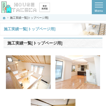
プロの目線からご提案。京都府京都市の注文住宅・新築戸建てを手がける工務店な
京都府京都市の新築・注文住宅・新築戸建てを手がける工務店なら(株)ハウスタケ
ホーム
施工実績一覧[トップページ用]
施工実績一覧[トップページ用]
施工実績一覧[トップページ用]